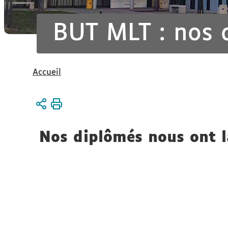
BUT MLT : nos 
Vous
Accueil
êtes
ici :
Nos diplômés nous ont la