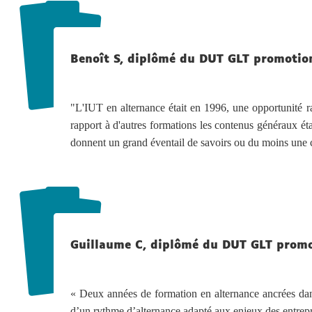
Benoît S, diplômé du DUT GLT promotio
"L'IUT en alternance était en 1996, une opportunité ra
rapport à d'autres formations les contenus généraux éta
donnent un grand éventail de savoirs ou du moins une 
Guillaume C, diplômé du DUT GLT prom
« Deux années de formation en alternance ancrées dans
d’un rythme d’alternance adapté aux enjeux des entrepr