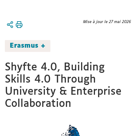
Vous
Mise à jour le 27 mai 2026
Accueil
êtes
ici :
Recherche
Erasmus +
Les
projets
Shyfte 4.0, Building
Skills 4.0 Through
University & Enterprise
Collaboration