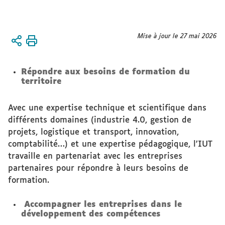
Vous
Mise à jour le 27 mai 2026
Accueil
êtes
ici :
Formations
Répondre aux besoins de formation du
territoire
Formation
Tout au
Avec une expertise technique et scientifique dans
Long de la
différents domaines (industrie 4.0, gestion de
Vie
projets, logistique et transport, innovation,
comptabilité…) et une expertise pédagogique, l’IUT
travaille en partenariat avec les entreprises
partenaires pour répondre à leurs besoins de
formation.
Accompagner les entreprises dans le
développement des compétences